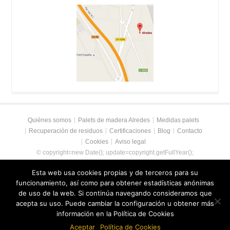
Quiénes somos
Palets de madera Alredes
Medidas palets
Recuperación de residuos
Certificaciones
Blog
Contacto
Cookies
Aviso legal
© copyright=new Date(); update=copyright.getFullYear();
document.write("2014 - " + update + " " + " ");
Alredes SL
. Palets de madera
Esta web usa cookies propias y de terceros para su
en Valencia. Reciclaje de madera. Palets de segunda mano en Valencia.
funcionamiento, así como para obtener estadísticas anónimas
de uso de la web. Si continúa navegando consideramos que
acepta su uso. Puede cambiar la configuración u obtener más
información en la Política de Cookies
Aceptar
Política de Cookies