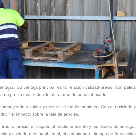
tajas. Su ventaja principal es la relación calidad-precio; son palets
a un precio más reducido al tratarse de un palet usado.
ntribuyendo a cuidar y mejorar el medio ambiente. Con el reciclado y
ucir el impacto sobre la tala de árboles.
tres: el precio, el respeto al medio ambiente y los plazos de entrega.
io y cuidado medioambiental, al cambiarse el tiempo de fabricación