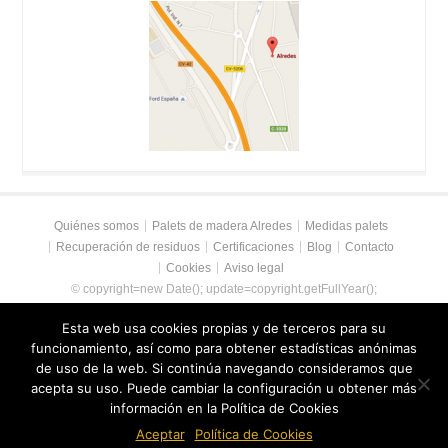
Quiénes somos
Palets de madera Alredes
Medidas palets
Recuperación de residuos
Certificaciones
Blog
Contacto
Cookies
Aviso legal
© copyright=new Date(); update=copyright.getFullYear();
document.write("2014 - " + update + " " + " ");
Alredes SL
. Palets de madera
Esta web usa cookies propias y de terceros para su
en Valencia. Reciclaje de madera. Palets de segunda mano en Valencia.
funcionamiento, así como para obtener estadísticas anónimas
de uso de la web. Si continúa navegando consideramos que
acepta su uso. Puede cambiar la configuración u obtener más
información en la Política de Cookies
Aceptar
Política de Cookies