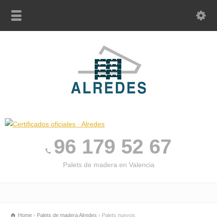
96 179 52 67
Palets de madera en Valencia
Home
Palets de madera Alredes
Palets nuevos